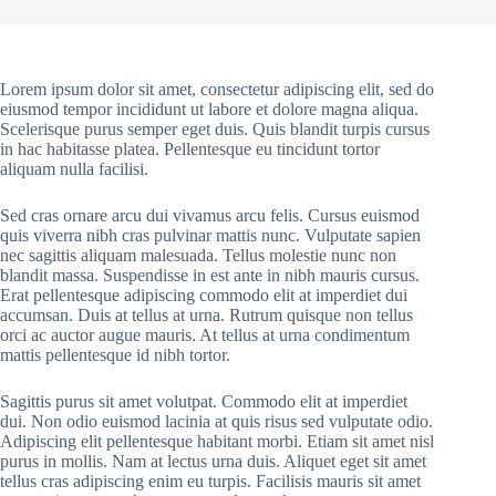
Lorem ipsum dolor sit amet, consectetur adipiscing elit, sed do
eiusmod tempor incididunt ut labore et dolore magna aliqua.
Scelerisque purus semper eget duis. Quis blandit turpis cursus
in hac habitasse platea. Pellentesque eu tincidunt tortor
aliquam nulla facilisi.
Sed cras ornare arcu dui vivamus arcu felis. Cursus euismod
quis viverra nibh cras pulvinar mattis nunc. Vulputate sapien
nec sagittis aliquam malesuada. Tellus molestie nunc non
blandit massa. Suspendisse in est ante in nibh mauris cursus.
Erat pellentesque adipiscing commodo elit at imperdiet dui
accumsan. Duis at tellus at urna. Rutrum quisque non tellus
orci ac auctor augue mauris. At tellus at urna condimentum
mattis pellentesque id nibh tortor.
Sagittis purus sit amet volutpat. Commodo elit at imperdiet
dui. Non odio euismod lacinia at quis risus sed vulputate odio.
Adipiscing elit pellentesque habitant morbi. Etiam sit amet nisl
purus in mollis. Nam at lectus urna duis. Aliquet eget sit amet
tellus cras adipiscing enim eu turpis. Facilisis mauris sit amet