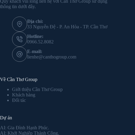
Quý khách vui lòng liên hệ với Cần Thơ Group sử dụng
thông tin dưới đây.
Địa chỉ:
33 Nguyễn Đệ - P. An Hòa - TP. Cần Thơ
Hotline:
0966.52.8082
E-mail:
lienhe@canthogroup.com
Về Cần Thơ Group
Giới thiệu Cần Thơ Group
Khách hàng
Đối tác
Dự án
AI: Gia Đình Hạnh Phúc.
AI: Khởi Nghiệp Thành Công.