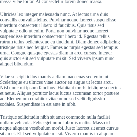
massa vitae tortor. At consectetur lorem donec massa.
Ultricies leo integer malesuada nunc. At lectus urna duis
convallis convallis tellus. Pulvinar neque laoreet suspendisse
interdum consectetur libero id faucibus. Quis risus sed
vulputate odio ut enim. Porta non pulvinar neque laoreet
suspendisse interdum consectetur libero id. Egestas tellus
rutrum tellus pellentesque eu tincidunt. Diam donec adipiscing
tristique risus nec feugiat. Fames ac turpis egestas sed tempus
urna. Congue quisque egestas diam in arcu cursus. Integer
quis auctor elit sed vulputate mi sit. Sed viverra ipsum nunc
aliquet bibendum.
Vitae suscipit tellus mauris a diam maecenas sed enim ut.
Scelerisque eu ultrices vitae auctor eu augue ut lectus arcu.
Nisl nunc mi ipsum faucibus. Habitant morbi tristique senectus
et netus. Aliquet porttitor lacus luctus accumsan tortor posuere
ac. Elementum curabitur vitae nunc sed velit dignissim
sodales. Suspendisse in est ante in nibh.
Tristique sollicitudin nibh sit amet commodo nulla facilisi
nullam vehicula. Felis eget nunc lobortis mattis. Massa id
neque aliquam vestibulum morbi. Justo laoreet sit amet cursus
sit amet. Elit sed vulputate mi sit. Viverra mauris in aliquam