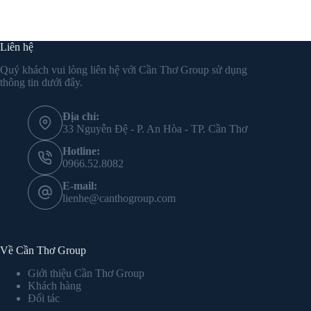
Liên hệ
Quý khách vui lòng liên hệ với Cần Thơ Group sử dụng
thông tin dưới đây.
Địa chỉ:
33 Nguyễn Đệ - P. An Hòa - TP. Cần Thơ
Hotline:
0966.52.8082
E-mail:
lienhe@canthogroup.com
Về Cần Thơ Group
Giới thiệu Cần Thơ Group
Khách hàng
Đối tác